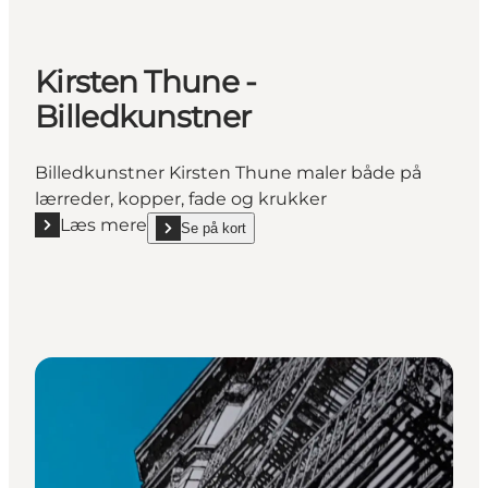
Kirsten Thune -
Billedkunstner
Billedkunstner Kirsten Thune maler både på
lærreder, kopper, fade og krukker
Læs mere
Se på kort
Læs mere "Kirsten Thune - Billedkunstner"
show Kirsten Thune - Billedkunstner on_map