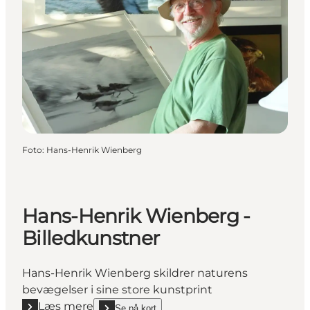
Foto
:
Hans-Henrik Wienberg
Hans-Henrik Wienberg -
Billedkunstner
Hans-Henrik Wienberg skildrer naturens
bevægelser i sine store kunstprint
Læs mere
Se på kort