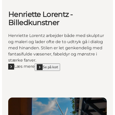
Henriette Lorentz -
Billedkunstner
Henriette Lorentz arbejder både med skulptur
og maleri og lader ofte de to udtryk gå i dialog
med hinanden. Stilen er let genkendelig med
fantasifulde væsener, fabeldyr og mønstre i
stærke farver.
Læs mere
Se på kort
Læs mere "Henriette Lorentz - Billedkunstner"
show Henriette Lorentz - Billedkunstner on_map