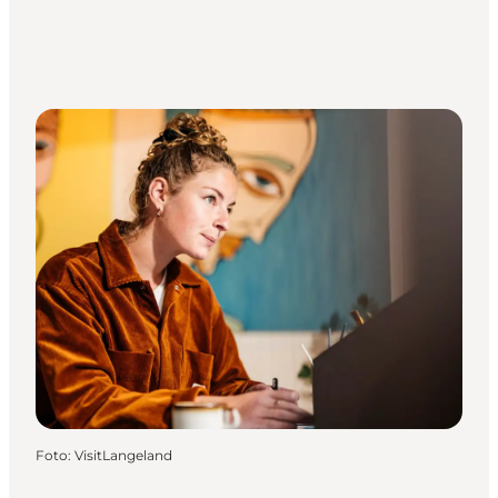
Foto
:
VisitLangeland