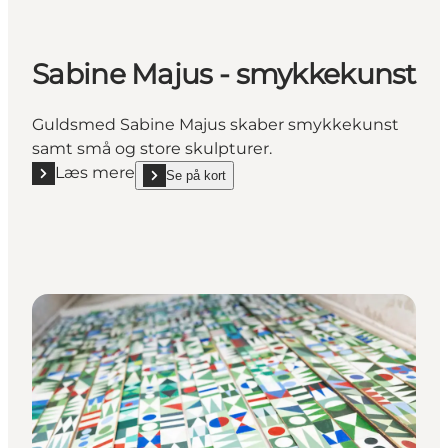
Sabine Majus - smykkekunst
Guldsmed Sabine Majus skaber smykkekunst
samt små og store skulpturer.
Læs mere
Se på kort
Læs mere "Sabine Majus - smykkekunst"
show Sabine Majus - smykkekunst on_map