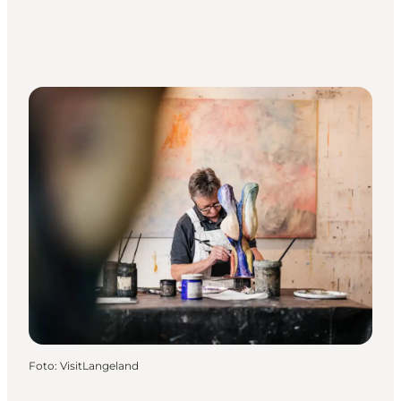
Foto
:
VisitLangeland