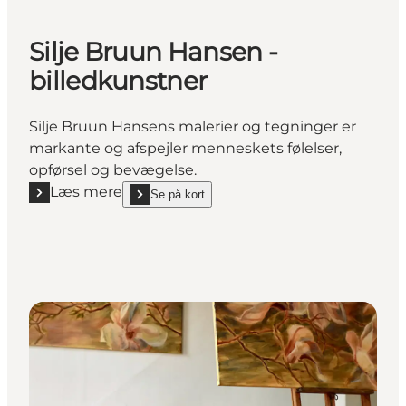
Silje Bruun Hansen -
billedkunstner
Silje Bruun Hansens malerier og tegninger er
markante og afspejler menneskets følelser,
opførsel og bevægelse.
Læs mere
Se på kort
Læs mere "Silje Bruun Hansen - billedkunstner"
show Silje Bruun Hansen - billedkunstner on_map