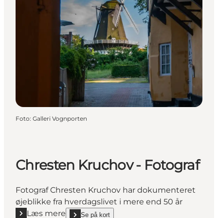
Foto
:
Galleri Vognporten
Chresten Kruchov - Fotograf
Fotograf Chresten Kruchov har dokumenteret
øjeblikke fra hverdagslivet i mere end 50 år
Læs mere
Se på kort
show Chresten Kruchov - Fotograf on_map