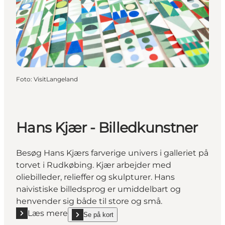
Foto
:
VisitLangeland
Hans Kjær - Billedkunstner
Besøg Hans Kjærs farverige univers i galleriet på
torvet i Rudkøbing. Kjær arbejder med
oliebilleder, relieffer og skulpturer. Hans
naivistiske billedsprog er umiddelbart og
henvender sig både til store og små.
Læs mere
Se på kort
Læs mere "Hans Kjær - Billedkunstner"
show Hans Kjær - Billedkunstner on_map