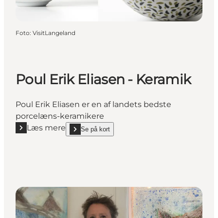
Foto
:
VisitLangeland
Poul Erik Eliasen - Keramik
Poul Erik Eliasen er en af landets bedste
porcelæns-keramikere
Læs mere
Se på kort
Læs mere "Poul Erik Eliasen - Keramik"
show Poul Erik Eliasen - Keramik on_map