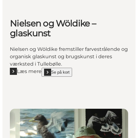
Nielsen og Wöldike –
glaskunst
Nielsen og Wöldike fremstiller farvestrålende og
organisk glaskunst og brugskunst i deres
værksted i Tullebølle.
Læs mere
Se på kort
Læs mere "Nielsen og Wöldike – glaskunst"
show Nielsen og Wöldike – glaskunst on_map