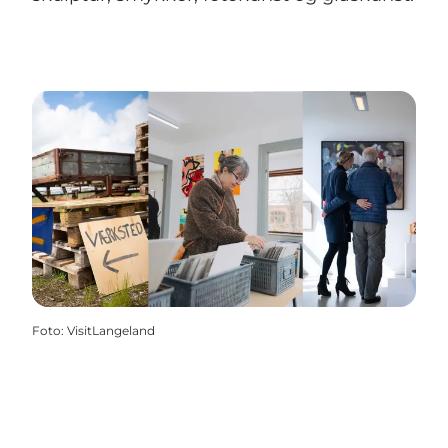
Foto
:
VisitLangeland