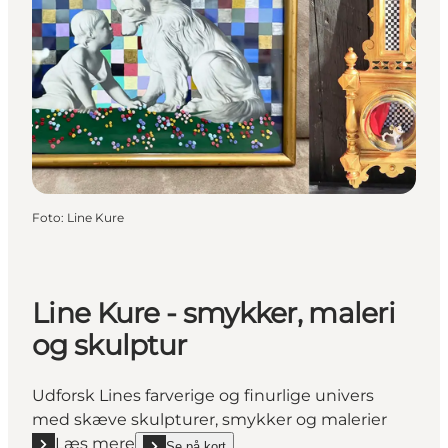
Foto
:
Line Kure
Line Kure - smykker, maleri
og skulptur
Udforsk Lines farverige og finurlige univers
med skæve skulpturer, smykker og malerier
Læs mere
Se på kort