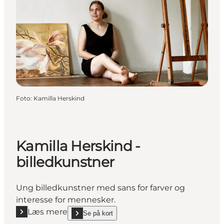
Foto
:
Kamilla Herskind
Kamilla Herskind -
billedkunstner
Ung billedkunstner med sans for farver og
interesse for mennesker.
Læs mere
Se på kort
Læs mere "Kamilla Herskind - billedkunstner"
show Kamilla Herskind - billedkunstner on_map