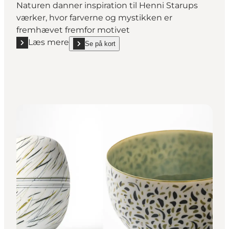
Naturen danner inspiration til Henni Starups
værker, hvor farverne og mystikken er
fremhævet fremfor motivet
Læs mere
Se på kort
Læs mere "Henni Starup - Billedkunstner"
show Henni Starup - Billedkunstner on_map