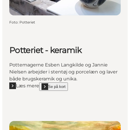
Foto
:
Potteriet
Potteriet - keramik
Pottemagerne Esben Langkilde og Jannie
Nielsen arbejder i stentøj og porcelæn og laver
både brugskeramik og unika.
Læs mere
Se på kort
Læs mere "Potteriet - keramik"
show Potteriet - keramik on_map