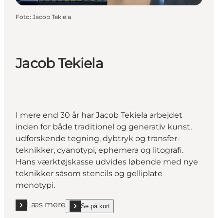
Foto
:
Jacob Tekiela
Jacob Tekiela
I mere end 30 år har Jacob Tekiela arbejdet
inden for både traditionel og generativ kunst,
udforskende tegning, dybtryk og transfer-
teknikker, cyanotypi, ephemera og litografi.
Hans værktøjskasse udvides løbende med nye
teknikker såsom stencils og gelliplate
monotypi.
Læs mere
Se på kort
Læs mere "Jacob Tekiela"
show Jacob Tekiela on_map