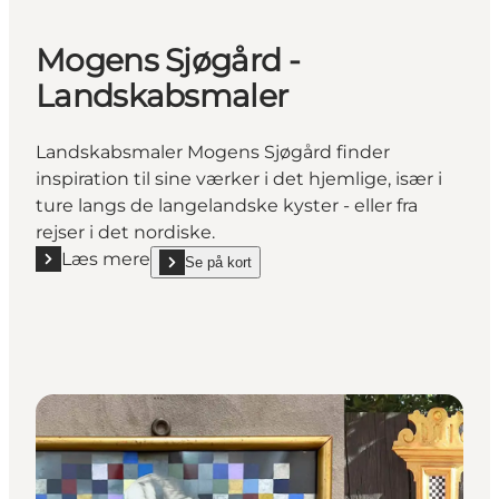
Mogens Sjøgård -
Landskabsmaler
Landskabsmaler Mogens Sjøgård finder
inspiration til sine værker i det hjemlige, især i
ture langs de langelandske kyster - eller fra
rejser i det nordiske.
Læs mere
Se på kort
Læs mere "Mogens Sjøgård - Landskabsmaler"
show Mogens Sjøgård - Landskabsmaler on_map