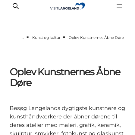
■
■
…
Kunst og kultur
Oplev Kunstnernes Åbne Døre
Oplevelser
Byer og øer
Outdoor
Oplev Kunstnernes Åbne
Overnatning
Døre
Planlæg ferie
Besøg Langelands dygtigste kunstnere og
kunsthåndværkere der åbner dørene til
deres atelier med maleri, grafik, keramik,
skulptur, smykker, fotokunst og glaskunst.