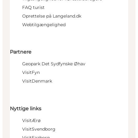
FAQ turist
Oprettelse på Langeland.dk
Webtilgængelighed
Partnere
Geopark Det Sydfynske Øhav
VisitFyn
VisitDenmark
Nyttige links
VisitÆrø
VisitSvendborg
VisitFaaborg