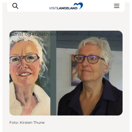
Kunst og kunsthåndværkere
Oplevelser
Byer og øer
Outdoor
Overnatning
Planlæg ferie
Foto
:
Kirsten Thune