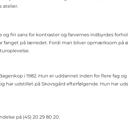
 atelier.
g fin sans for kontraster og farvernes indbyrdes forhold.
 fanget på lærredet. Fordi man bliver opmærksom på øjeb
turoplevelse.
il Bagenkop i 1982. Hun er uddannet inden for flere fag
ar udstillet på Skovsgård efterfølgende. Hun har udst
delse på (45) 20 29 80 20.