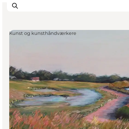
Kunst og kunsthåndværkere
Oplevelser
Byer og øer
Outdoor
Overnatning
Planlæg ferie