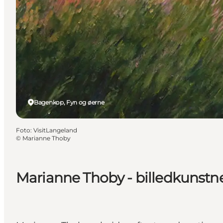
Bagenkop, Fyn og øerne
Foto
:
VisitLangeland
©
Marianne Thoby
Marianne Thoby - billedkunstn