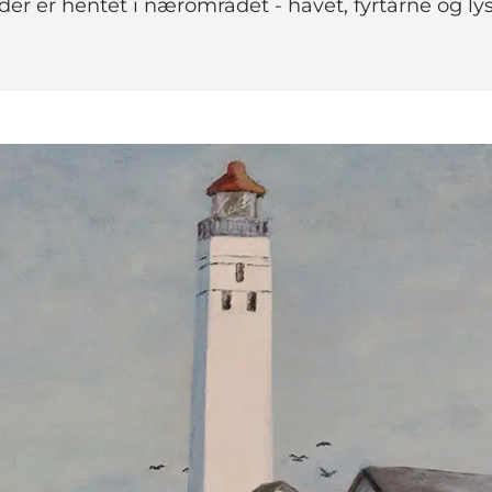
er er hentet i nærområdet - havet, fyrtårne og l