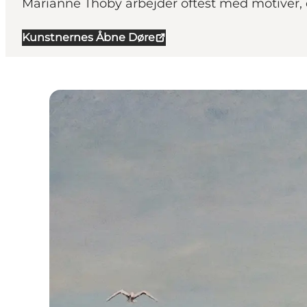
Marianne Thoby arbejder oftest med motiver, d
Kunstnernes Åbne Døre