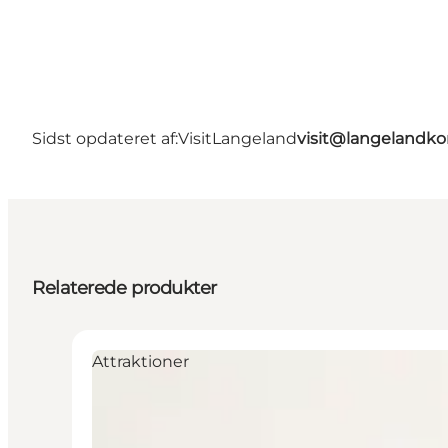
Sidst opdateret af:
VisitLangeland
visit@langeland
Relaterede produkter
Attraktioner