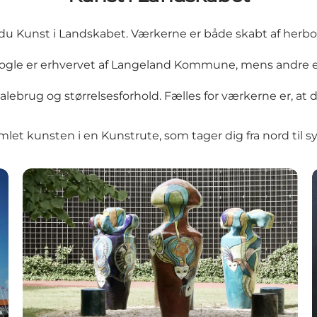
 du Kunst i Landskabet. Værkerne er både skabt af her
ogle er erhvervet af Langeland Kommune, mens andre er s
ialebrug og størrelsesforhold. Fælles for værkerne er, at de
amlet kunsten i en Kunstrute, som tager dig fra nord til s
Sundhedsøen, Henriette Lorentz