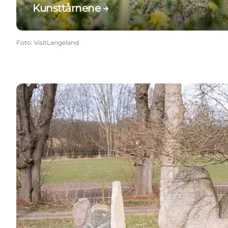
Kunsttårnene →
Foto
:
VisitLangeland
Kunst i Landskabet →