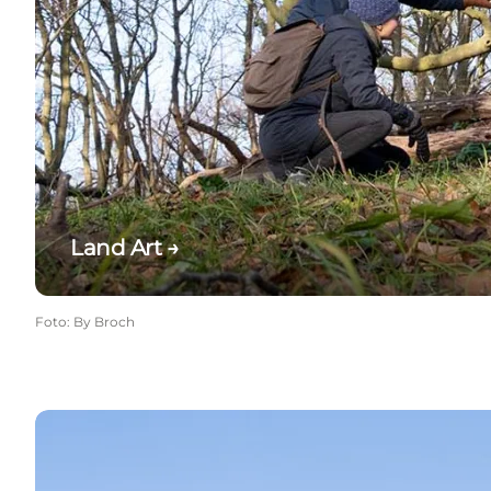
Land Art →
Foto
:
By Broch
Kunsttårnene →