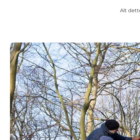
Alt det
Land Art →