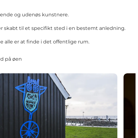
boende og udenøs kunstnere.
kabt til et specifikt sted i en bestemt anledning.
 alle er at finde i det offentlige rum.
yd på øen
Fugl Føniks, Per Buk
Glasm