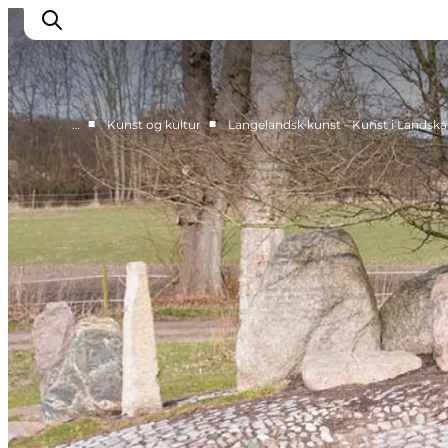
■
■
…
Kunst og kultur
Langelandsk kunst - Kunst i Landsk
Oplevelser
Byer og øer
Outdoor
Overnatning
Planlæg ferie