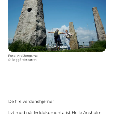
Foto
:
Ard Jongsma
©
Baggårdsteatret
De fire verdenshjørner
Lyt med når lyddokumentarist Helle Ansholm