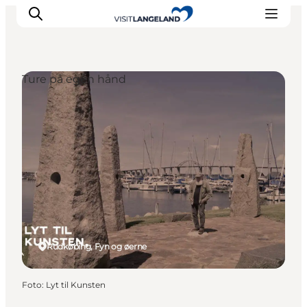
Ture på egen hånd
Oplevelser
Byer og øer
Outdoor
Overnatning
Planlæg ferie
Rudkøbing, Fyn og øerne
Foto
:
Lyt til Kunsten