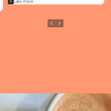
Læs mere
Forrige
Næste