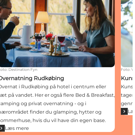
Foto
:
Destination Fyn
Foto
:
V
Overnatning Rudkøbing
Kuns
Overnat i Rudkøbing på hotel i centrum eller
Kunst
tæt på vandet. Her er også flere Bed & Breakfast,
tager
camping og privat overnatning - og i
genne
Læ
nærområdet finder du glamping, hytter og
sommerhuse, hvis du vil have din egen base.
Læs mere