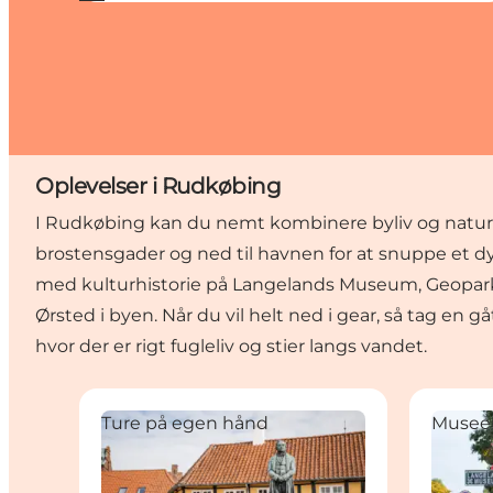
Oplevelser i Rudkøbing
I Rudkøbing kan du nemt kombinere byliv og natu
brostensgader og ned til havnen for at snuppe et d
med kulturhistorie på Langelands Museum, Geoparkce
Ørsted i byen. Når du vil helt ned i gear, så tag en 
hvor der er rigt fugleliv og stier langs vandet.
Byvandring i Rudkøbing på egen hånd
Langela
Ture på egen hånd
Musee