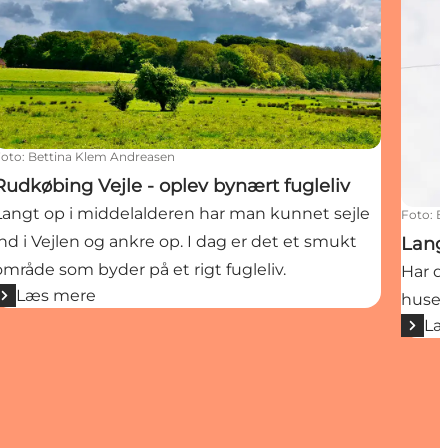
Foto
:
Bettina Klem Andreasen
Rudkøbing Vejle - oplev bynært fugleliv
Langt op i middelalderen har man kunnet sejle
Foto
:
E
ind i Vejlen og ankre op. I dag er det et smukt
Lang
område som byder på et rigt fugleliv.
Har d
Læs mere
husen
Læ