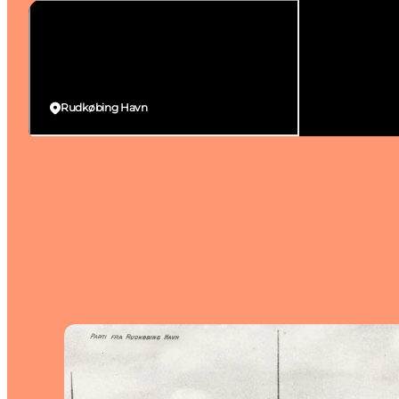
Rudkøbing Havn
Lidt historie