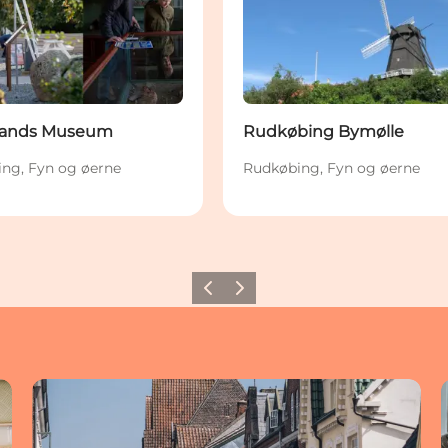
lands Museum
Rudkøbing Bymølle
ng, Fyn og øerne
Rudkøbing, Fyn og øerne
Forrige
Næste
Shopping i Rudkøbing