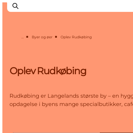
■
■
…
Byer og øer
Oplev Rudkøbing
Oplevelser
Byer og øer
Outdoor
Oplev Rudkøbing
Overnatning
Planlæg ferie
Rudkøbing er Langelands største by – en hy
opdagelse i byens mange specialbutikker, cafée