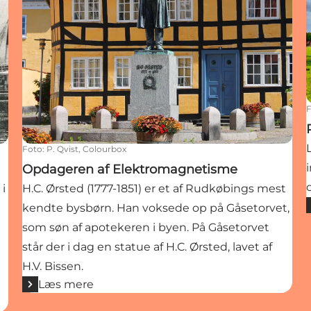
Foto
:
P. Qvist, Colourbox
Opdageren af Elektromagnetisme
i
H.C. Ørsted (1777-­1851) er et af Rudkøbings mest
kendte bysbørn. Han voksede op på Gåsetorvet,
som søn af apotekeren i byen. På Gåsetorvet
står der i dag en statue af H.C. Ørsted, lavet af
H.V. Bissen.
Læs mere