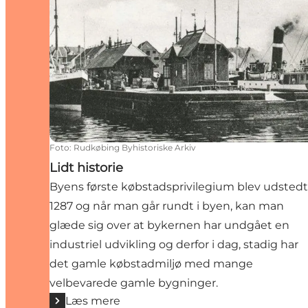
Foto
:
Rudkøbing Byhistoriske Arkiv
Lidt historie
Byens første købstadsprivilegium blev udstedt 
1287 og når man går rundt i byen, kan man
glæde sig over at bykernen har undgået en
industriel ud­vikling og derfor i dag, stadig har
det gamle køb­stadmiljø med mange
velbevarede gamle bygninger.
Læs mere