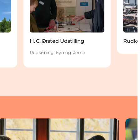
H. C. Ørsted Udstilling
Rudkø
Rudkøbing, Fyn og øerne
Overnatning Rudkøbing
Kunst