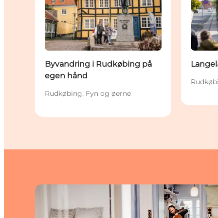
Byvandring i Rudkøbing på
Lange
egen hånd
Rudkøbi
Rudkøbing, Fyn og øerne
Rudkøbings kunstnerkvarter