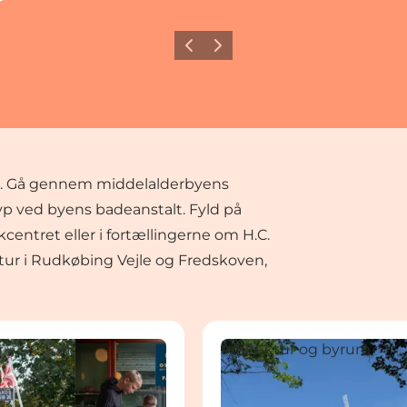
Forrige
Næste
r. Gå gennem middelalderbyens
yp ved byens badeanstalt. Fyld på
ntret eller i fortællingerne om H.C.
gåtur i Rudkøbing Vejle og Fredskoven,
nds Museum
Rudkøbing Bymølle
r
Arkitektur og byrum