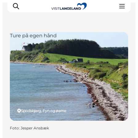
Ture på egen hånd
Oplevelser
Byer og øer
Outdoor
Overnatning
Planlæg ferie
Spodsbjerg, Fyn og øerne
Foto
:
Jesper Ansbæk