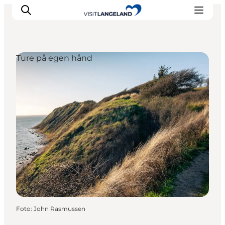
Ture på egen hånd
Oplevelser
Byer og øer
Outdoor
Overnatning
Planlæg ferie
Foto
:
John Rasmussen