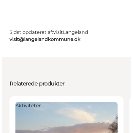
Sidst opdateret af:
VisitLangeland
visit@langelandkommune.dk
Relaterede produkter
Aktiviteter