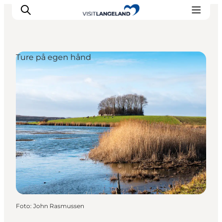
Ture på egen hånd
Oplevelser
Byer og øer
Outdoor
Overnatning
Planlæg ferie
Foto
:
John Rasmussen