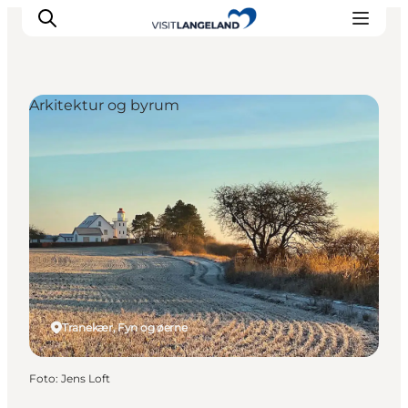
Arkitektur og byrum
Oplevelser
Byer og øer
Outdoor
Overnatning
Planlæg ferie
Tranekær, Fyn og øerne
Foto
:
Jens Loft