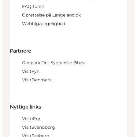
FAQ turist
Oprettelse på Langeland.dk
Webtilgængelighed
Partnere
Geopark Det Sydfynske Øhav
VisitFyn
VisitDenmark
Nyttige links
VisitÆrø
VisitSvendborg
VisitFaaborg