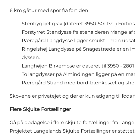
6 km gåtur med spor fra fortiden
Stenbygget grav (dateret 3950-501 f.v.t.) Fortids
Forstyrret Stendysse fra stenalderen Mange af 
Pæregård Langdysse
ligger smukt - men udsat 
Ringelshøj Langdysse
på Snagestræde er en im
dyssen.
Langhøjen Birkemose er dateret til 3950 - 2801 f.
To langdysser på Almindingen ligger på en ma
Pæregård Strand med bord-bænkesæt og shel
Skovene er privatejet og der er kun adgang til fods f
Flere Skjulte Fortællinger
Gå på opdagelse i flere skjulte fortællinger fra Lang
Projektet Langelands Skjulte Fortællinger er støttet