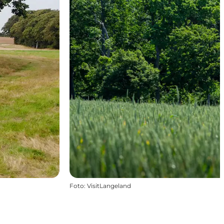
Foto
:
VisitLangeland