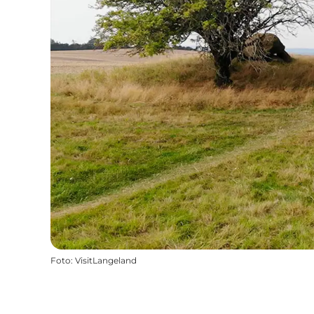
Foto
:
VisitLangeland