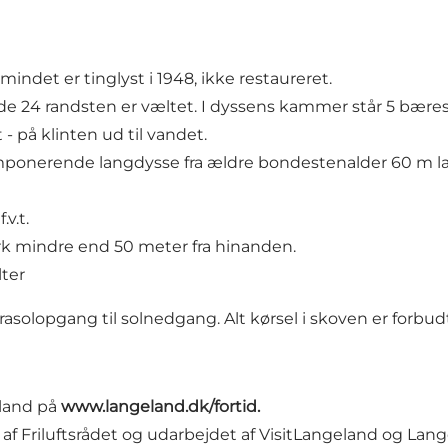
mindet er tinglyst i 1948, ikke restaureret.
de 24 randsten er væltet. I dyssens kammer står 5 bæres
- på klinten ud til vandet.
ponerende langdysse fra ældre bondestenalder 60 m la
v.t.
rk mindre end 50 meter fra hinanden.
ter
rasolopgang til solnedgang. Alt kørsel i skoven er forbud
eland på
www.langeland.dk/fortid
.
 af
Friluftsrådet
og udarbejdet af VisitLangeland og La