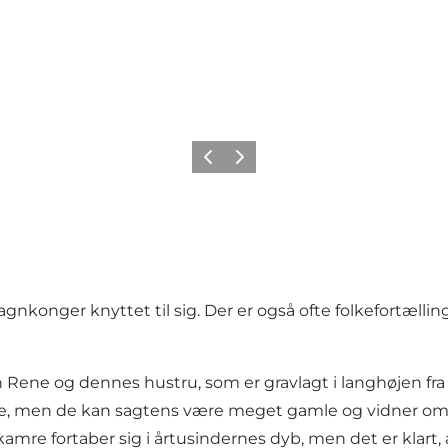
Forrige
Næste
gnkonger knyttet til sig. Der er også ofte folkefortæl
vn Rene og dennes hustru, som er gravlagt i langhøjen f
ide, men de kan sagtens være meget gamle og vidner om
kamre fortaber sig i årtusindernes dyb, men det er klart