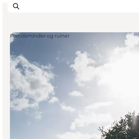
Fortidsminder og ruiner
Oplevelser
Byer og øer
Outdoor
Overnatning
Planlæg ferie