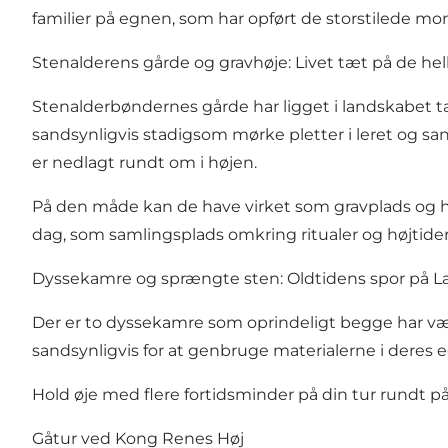
familier på egnen, som har opført de storstilede m
Stenalderens gårde og gravhøje: Livet tæt på de hel
Stenalderbøndernes gårde har ligget i landskabet t
sandsynligvis stadigsom mørke pletter i leret og sa
er nedlagt rundt om i højen.
På den måde kan de have virket som gravplads og h
dag, som samlingsplads omkring ritualer og højtider
Dyssekamre og sprængte sten: Oldtidens spor på 
Der er to dyssekamre som oprindeligt begge har væ
sandsynligvis for at genbruge materialerne i deres 
Hold øje med flere fortidsminder på din tur rundt p
Gåtur ved Kong Renes Høj