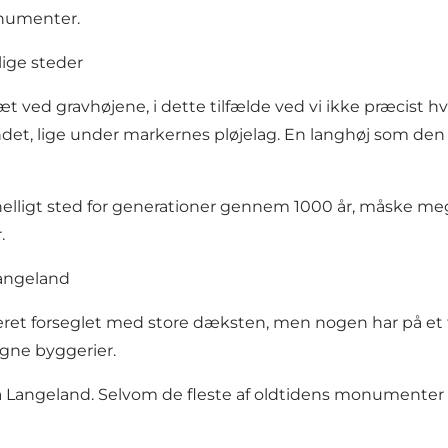
onumenter.
lige steder
æt ved gravhøjene, i dette tilfælde ved vi ikke præcis
ndet, lige under markernes pløjelag. En langhøj som den 
elligt sted for generationer gennem 1000 år, måske me
.
Langeland
ret forseglet med store dæksten, men nogen har på et 
egne byggerier.
å Langeland. Selvom de fleste af oldtidens monumenter e