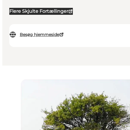
Flere Skjulte Fortællinger
Besøg hjemmeside