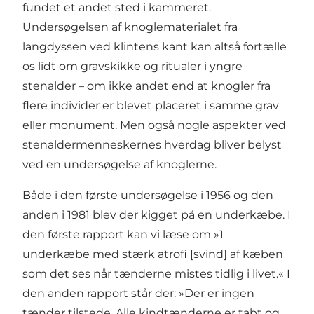
fundet et andet sted i kammeret.
Undersøgelsen af knoglematerialet fra
langdyssen ved klintens kant kan altså fortælle
os lidt om gravskikke og ritualer i yngre
stenalder – om ikke andet end at knogler fra
flere individer er blevet placeret i samme grav
eller monument. Men også nogle aspekter ved
stenaldermenneskernes hverdag bliver belyst
ved en undersøgelse af knoglerne.
Både i den første undersøgelse i 1956 og den
anden i 1981 blev der kigget på en underkæbe. I
den første rapport kan vi læse om »1
underkæbe med stærk atrofi [svind] af kæben
som det ses når tænderne mistes tidlig i livet.« I
den anden rapport står der: »Der er ingen
tænder tilstede. Alle kindtænderne er tabt og