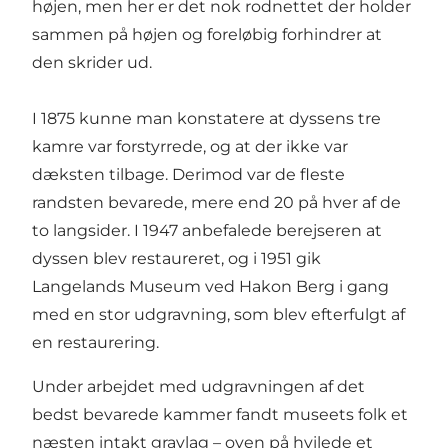
højen, men her er det nok rodnettet der holder
sammen på højen og foreløbig forhindrer at
den skrider ud.
I 1875 kunne man konstatere at dyssens tre
kamre var forstyrrede, og at der ikke var
dæksten tilbage. Derimod var de fleste
randsten bevarede, mere end 20 på hver af de
to langsider. I 1947 anbefalede berejseren at
dyssen blev restaureret, og i 1951 gik
Langelands Museum ved Hakon Berg i gang
med en stor udgravning, som blev efterfulgt af
en restaurering.
Under arbejdet med udgravningen af det
bedst bevarede kammer fandt museets folk et
næsten intakt gravlag – oven på hvilede et