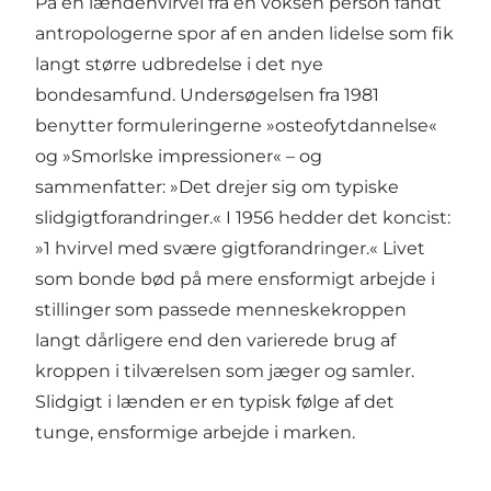
På en lændehvirvel fra en voksen person fandt
antropologerne spor af en anden lidelse som fik
langt større udbredelse i det nye
bondesamfund. Undersøgelsen fra 1981
benytter formuleringerne »osteofytdannelse«
og »Smorlske impressioner« – og
sammenfatter: »Det drejer sig om typiske
slidgigtforandringer.« I 1956 hedder det koncist:
»1 hvirvel med svære gigtforandringer.« Livet
som bonde bød på mere ensformigt arbejde i
stillinger som passede menneskekroppen
langt dårligere end den varierede brug af
kroppen i tilværelsen som jæger og samler.
Slidgigt i lænden er en typisk følge af det
tunge, ensformige arbejde i marken.