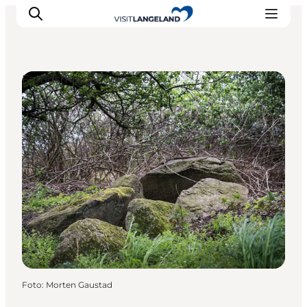
Fortidsminder og ruiner
Oplevelser
Byer og øer
Outdoor
Overnatning
Planlæg ferie
Foto
:
Morten Gaustad