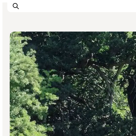
Haver og parker
Oplevelser
Byer og øer
Outdoor
Overnatning
Planlæg ferie