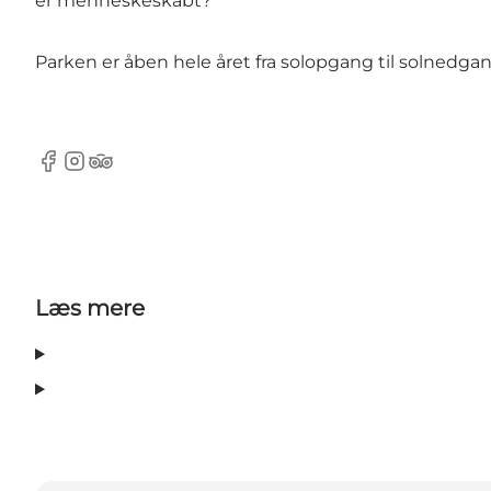
er menneskeskabt?
Parken er åben hele året fra solopgang til solnedgan
Facebook
Instagram
Tripadvisor
Læs mere