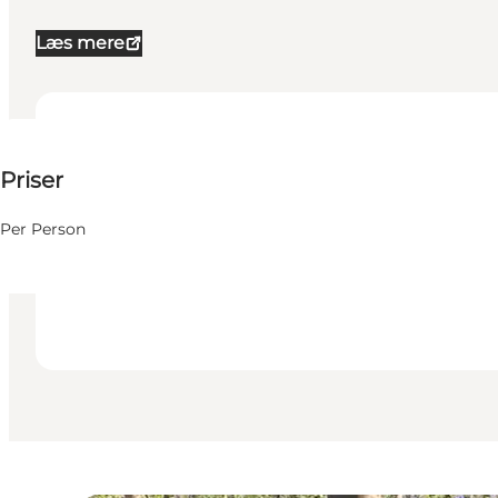
Læs mere
50 DKK
Priser
Besøg hjemmeside
Hunde tilladt
Per Person
Børn, Venner, Min partner, Mig selv, Min virksomhed