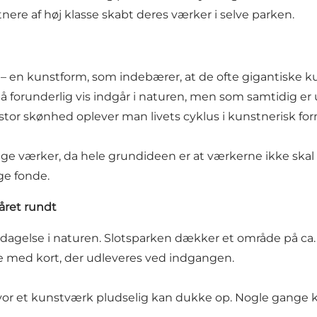
ere af høj klasse skabt deres værker i selve parken.
rt – en kunstform, som indebærer, at de ofte gigantiske 
på forunderlig vis indgår i naturen, men som samtidig e
 stor skønhed oplever man livets cyklus i kunstnerisk for
ige værker, da hele grundideen er at værkerne ikke skal
ge fonde.
året rundt
pdagelse i naturen. Slotsparken dækker et område på ca
re med kort, der udleveres ved indgangen.
hvor et kunstværk pludselig kan dukke op. Nogle gange ka