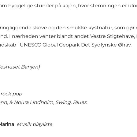
hyggelige stunder på kajen, hvor stemningen er uforme
ringliggende skove og den smukke kystnatur, som gør omr
d. I nærheden venter blandt andet Vestre Stigtehave, L
andskab i UNESCO Global Geopark Det Sydfynske Øhav.
ælleshuset Banjen)
ans
 rock pop
n, & Noura Lindholm, Swing, Blues
t Marina
Musik playliste