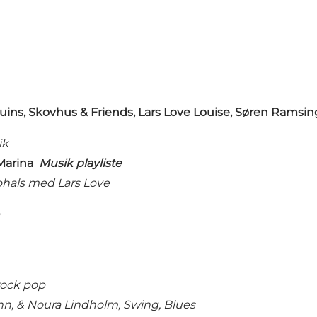
ins, Skovhus & Friends, Lars Love Louise, Søren Ram
ik
t Marina
Musik playliste
ohals med Lars Love
rock pop
, & Noura Lindholm, Swing, Blues