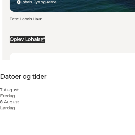
Lohals, Fyn og øerne
Foto
:
Lohals Havn
Oplev Lohals
Datoer og tider
Datoer og tider
Besøg hjemmeside
Børn, Venner, Min partner, Mig selv
7 August
Fredag
8 August
Lørdag