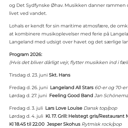
og Det Sydfynske Øhav. Musikken danner rammen om 
livet ved vandet.
Lohals er kendt for sin maritime atmosfære, de omk
at kombinere musikoplevelser med ferie på Langelan
Langeland med udsigt over havet og det særlige l
Program 2026:
(Hvis det bliver dårligt vejr, flytter musikken ind i f
Tirsdag d. 23. juni
Skt. H
Fredag d. 26. juni
Langeland All Stars
60-er og 70-er
Lørdag d. 27. juni
Feeling Good Band
Jan Schöneman
Fredag d. 3. juli
Lars Love Louise
Dansk top/pop
Lørdag d. 4. juli
Kl. 17. Grill: Helstegt gris/Restauran
Kl 18.45 til 22.00 Jesper Skohus
Rytmisk rock/pop