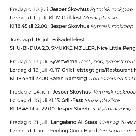
Fredag d. 10. juli
Jesper Skovhus
Rytmisk rock/pop
Lørdag d. 11. juli
Kl. 17. Grill-fest
Musik playliste
Kl 18.45 til 22.00.
Jesper Skovhus
Rytmisk rock/pop
Torsdag d. 16. juli
Frikadellefest
SHU-BI-DUA 2,0, SMUKKE MØLLER, Nice Little Pengu
Fredag d. 17. juli
Syvsoverne
Rock, pop, rytmisk mus
Lørdag d. 18. juli Kl.
17. Grill: Helstegt gris/Restauran
Kl. 18.45 til 22.00 Søren Ramsing
Troubadouren fra L
Fredag d. 24. juli
Jesper Skovhus
Rytmisk rock/pop
Lørdag d. 25 juli Kl.
17. Grill-Fest
Musik playliste
Kl. 18.45 til kl. 22.00. Jesper Skovhus
Rytmisk rock/
Fredag d. 31. juli.
Langeland All Stars
60-er og 70-er 
Lørdag d. 1. aug.
Feeling Good Band
Jan Schönemann