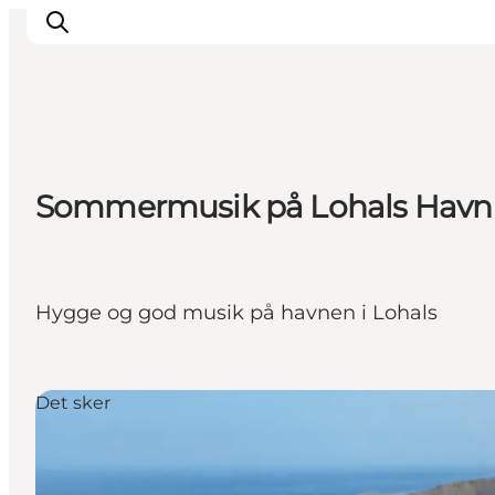
Oplevelser
Sommermusik på Lohals Havn
Byer og øer
Outdoor
Overnatning
Planlæg ferie
Hygge og god musik på havnen i Lohals
Det sker