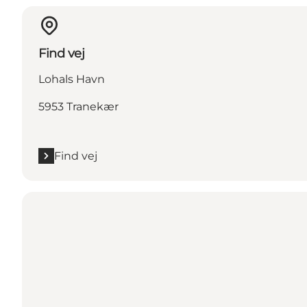
Find vej
Lohals Havn
5953 Tranekær
Find vej