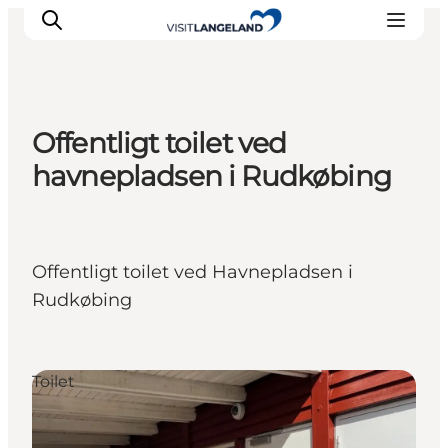
Offentligt toilet ved
Oplevelser
havnepladsen i Rudkøbing
Byer og øer
Outdoor
Overnatning
Offentligt toilet ved Havnepladsen i
Planlæg ferie
Rudkøbing
Toilet