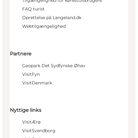
Tilgængelighed for kørestolsbrugere
FAQ turist
Oprettelse på Langeland.dk
Webtilgængelighed
Partnere
Geopark Det Sydfynske Øhav
VisitFyn
VisitDenmark
Nyttige links
VisitÆrø
VisitSvendborg