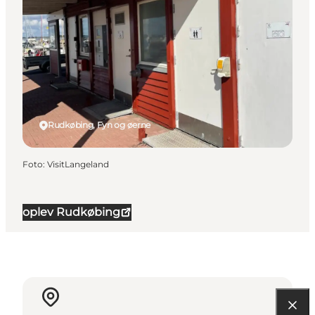
Rudkøbing, Fyn og øerne
Foto
:
VisitLangeland
oplev Rudkøbing