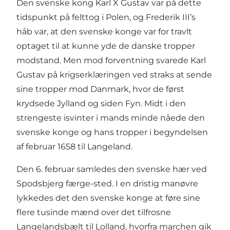
Den svenske kong Karl X Gustav var på dette
tidspunkt på felttog i Polen, og Frederik III’s
håb var, at den svenske konge var for travlt
optaget til at kunne yde de danske tropper
modstand. Men mod forventning svarede Karl
Gustav på krigserklæringen ved straks at sende
sine tropper mod Danmark, hvor de først
krydsede Jylland og siden Fyn. Midt i den
strengeste isvinter i mands minde nåede den
svenske konge og hans tropper i begyndelsen
af februar 1658 til Langeland.
Den 6. februar samledes den svenske hær ved
Spodsbjerg færge-sted. I en dristig manøvre
lykkedes det den svenske konge at føre sine
flere tusinde mænd over det tilfrosne
Langelandsbælt til Lolland, hvorfra marchen gik