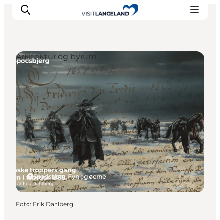
Arkitektur og byrum
Oplevelser
Byer og øer
Outdoor
Overnatning
Planlæg ferie
Spodsbjerg, Fyn og øerne
Foto
:
Erik Dahlberg