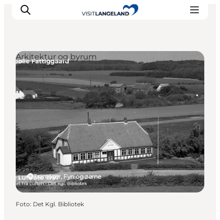
Arkitektur og byrum
Oplevelser
Byer og øer
Outdoor
Overnatning
Planlæg ferie
Tranekær, Fyn og øerne
Foto
:
Det Kgl. Bibliotek