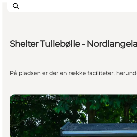
Shelter Tullebølle - Nordlangel
Oplevelser
Byer og øer
Outdoor
På pladsen er der en række faciliteter, herund
Overnatning
Planlæg ferie
Shelters og naturlejrpladser