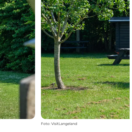
Foto
:
VisitLangeland