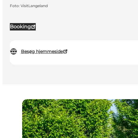
Foto
:
VisitLangeland
Booking
Besøg hjemmeside