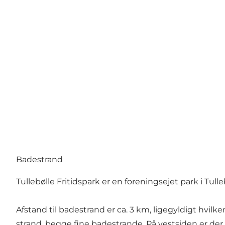
Badestrand
Tullebølle Fritidspark er en foreningsejet park i Tul
Afstand til badestrand er ca. 3 km, ligegyldigt hvi
strand, begge fine badestrande. På vestsiden er de