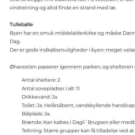
vindretning og altid finde en strand med læ.
Tullebølle
Byen har en smuk middelalderkirke og måske Danma
Dag.
Der er gode indkøbsmuligheder i byen: meget velass
Øhavsstien passerer igennem parken, og shelteren e
Antal sheltere: 2
Antal sovepladser i alt: 11
Drikkevand: Ja.
Toilet: Ja. Helårsåbent, vandskyllende handicapt
Bålplads: Ja.
Brænde: Kan købes i Dagli´Brugsen eller medb
Teltning: Større grupper kan få tilladelse ved a