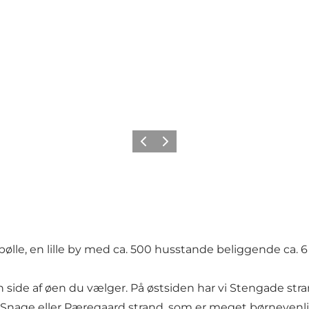
Forrige
Næste
lebølle, en lille by med ca. 500 husstande beliggende ca.
lken side af øen du vælger. På østsiden har vi Stengade
r Snage eller Pæregaard strand, som er meget børnevenli