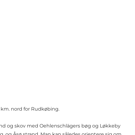
 6 km. nord for Rudkøbing.
 strand og skov med Oehlenschlägers bøg og Løkkeby
g, og Åsø strand. Man kan således orientere sig om