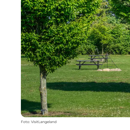
Foto
:
VisitLangeland