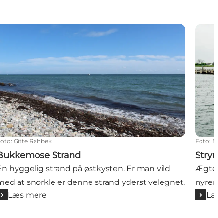
et
Bukkemose Strand
Stryn
Foto
:
Gitte Rahbek
Foto
:
M
Bukkemose Strand
Stry
En hyggelig strand på østkysten. Er man vild
Ægte 
med at snorkle er denne strand yderst velegnet.
nyren
Læs mere
Læ