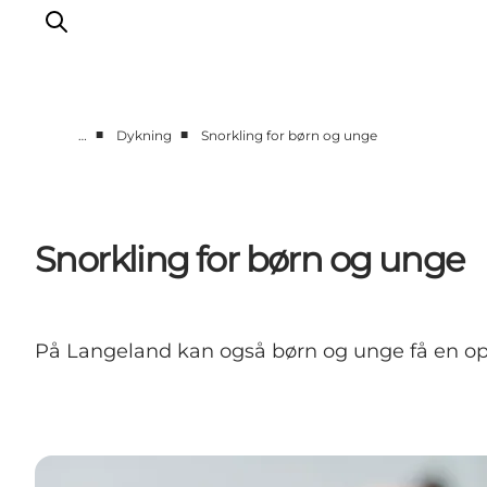
■
■
…
Dykning
Snorkling for børn og unge
Oplevelser
Byer og øer
Outdoor
Snorkling for børn og unge
Overnatning
Planlæg ferie
På Langeland kan også børn og unge få en op