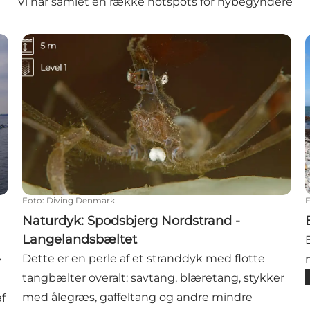
Vi har samlet en række hotspots for nybegyndere
Naturdyk: Spodsbjerg Nordstrand - Langelandsbælt
Foto
:
Diving Denmark
Naturdyk: Spodsbjerg Nordstrand -
Langelandsbæltet
Dette er en perle af et stranddyk med flotte
e
tangbælter overalt: savtang, blæretang, stykker
med ålegræs, gaffeltang og andre mindre
af