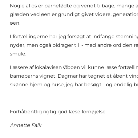
Nogle af os er barnefødte og vendt tilbage, mange af 
glæden ved øen er grundigt givet videre, generatio
øen.
I fortællingerne har jeg forsøgt at indfange stemnin
nyder, men også bidrager til - med andre ord den re
smule.
Læsere af lokalavisen Øboen vil kunne læse fortælli
barnebarns vignet. Dagmar har tegnet et åbent vindue
skønne hjem og huse, jeg har besøgt - og endelig b
Forhåbentlig rigtig god læse fornøjelse
Annette Falk