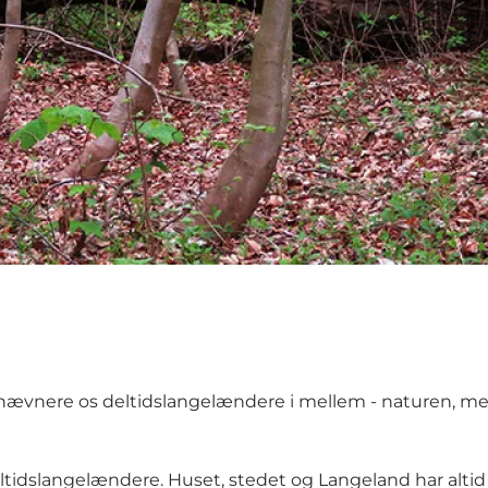
llesnævnere os deltidslangelændere i mellem - naturen, 
deltidslangelændere. Huset, stedet og Langeland har altid 