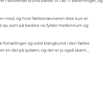
r i skrivende stund blevet til i alt 17 beretninger, og
ten med, og hvor fællesnævneren ikke kun er
d op, som på bedste vis fylder mellemrum og
e fortællinger og solid klangbund i den fælles
 en del på sydøen, og der er jo også skønt….