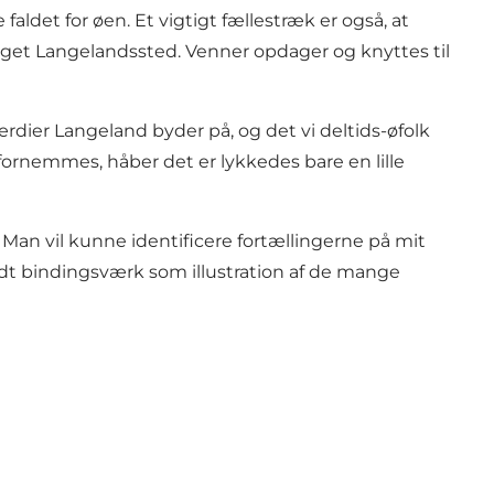
faldet for øen. Et vigtigt fællestræk er også, at
eget Langelandssted. Venner opdager og knyttes til
ærdier Langeland byder på, og det vi deltids-øfolk
fornemmes, håber det er lykkedes bare en lille
 Man vil kunne identificere fortællingerne på mit
lidt bindingsværk som illustration af de mange