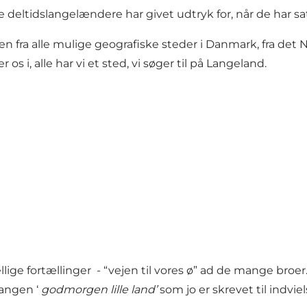
deltidslangelændere har givet udtryk for, når de har sat
 øen fra alle mulige geografiske steder i Danmark, fra de
r os i, alle har vi et sted, vi søger til på Langeland.
ellige fortællinger - “vejen til vores ø” ad de mange bro
angen ‘
godmorgen lille land’
som jo er skrevet til indvi