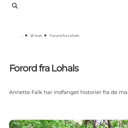
■
■
…
Ø-livet
Forord fra Lohals
Ø-livet
Lokalområder
Bolig
Forord fra Lohals
Job
Børn og unge
Natur og fritid
Annette Falk har indfanget historier fra de 