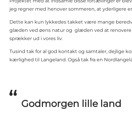
Projektet med at indsamle disse fortællinger er blevet
jeg regner med henover sommeren, at yderligere en
Dette kan kun lykkedes takket være mange beredvil
glæden ved øens natur og glæden ved at renovere v
sprækker ud i vores liv.
Tusind tak for al god kontakt og samtaler, dejlige 
kærlighed til Langeland. Også tak fra en Nordlang
Godmorgen lille land