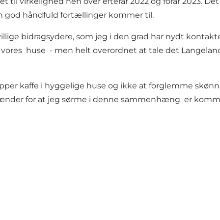
 til virkelighed hen over efterår 2022 og forår 2023. Det e
 god håndfuld fortællinger kommer til.
lige bidragsydere, som jeg i den grad har nydt kontak
ores huse - men helt overordnet at tale det Langelan
kopper kaffe i hyggelige huse og ikke at forglemme skønn
elænder for at jeg sørme i denne sammenhæng er kommet