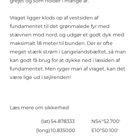
grejet og som holder i mange år.
Vraget ligger klods op af vestsiden af
fundamentet til det grønmalede fyr med
stævnen mod nord, og udgør et godt dyk med
maksimalt 18 meter til bunden. Der er ofte
meget stærk strøm i Langelandsbæltet, så man
kan godt få brug for at dykke ned i læsiden af
fundamentet. Men ryger man af vraget, kan det
være lige ud i sejlrenden!
Læs mere om sikkerhed
(lat)
54.878333
N54°52.700'
(long)
10.835000
E10°50.100'