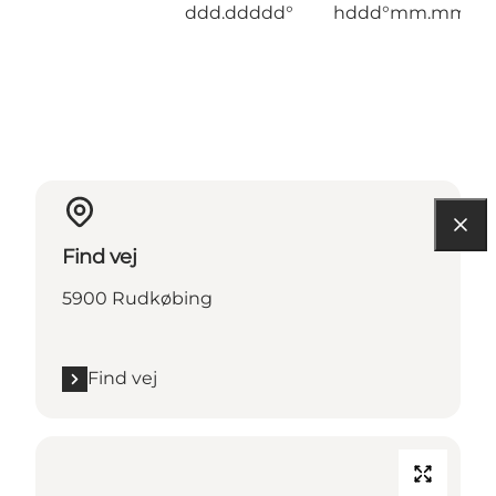
ddd.ddddd°
hddd°mm.mmm'
Find vej
5900 Rudkøbing
Find vej