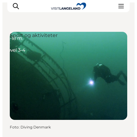
Sport og aktiviteter
Oplevelser
Byer og øer
Outdoor
Overnatning
Planlæg ferie
Foto
:
Diving Denmark