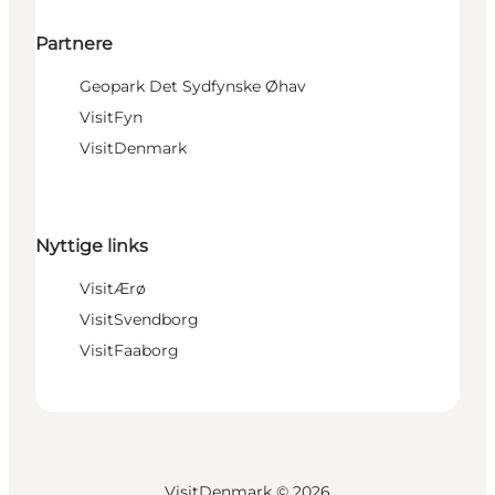
Partnere
Geopark Det Sydfynske Øhav
VisitFyn
VisitDenmark
Nyttige links
VisitÆrø
VisitSvendborg
VisitFaaborg
VisitDenmark ©
2026