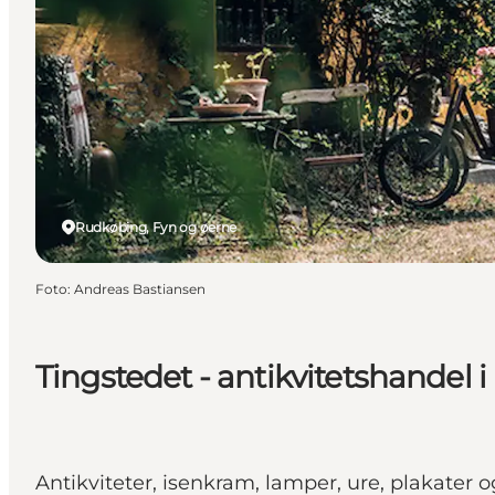
Rudkøbing, Fyn og øerne
Foto
:
Andreas Bastiansen
Tingstedet - antikvitetshandel
Antikviteter, isenkram, lamper, ure, plakater