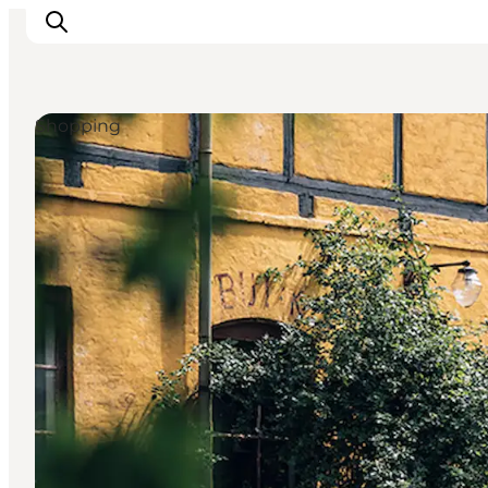
Shopping
Oplevelser
Byer og øer
Outdoor
Overnatning
Planlæg ferie