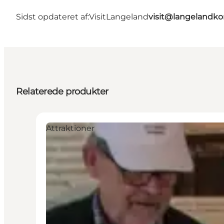
Sidst opdateret af:
VisitLangeland
visit@langeland
Relaterede produkter
Attraktioner