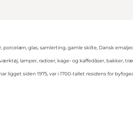
r, porcelæn, glas, samlerting, gamle skilte, Dansk emalje
værktøj, lamper, radioer, kage- og kaffedåser, bakker, t
ar ligget siden 1975, var i 1700-tallet residens for byfog