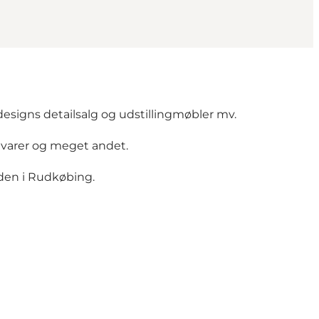
designs detailsalg og udstillingmøbler mv.
rævarer og meget andet.
eden i Rudkøbing.