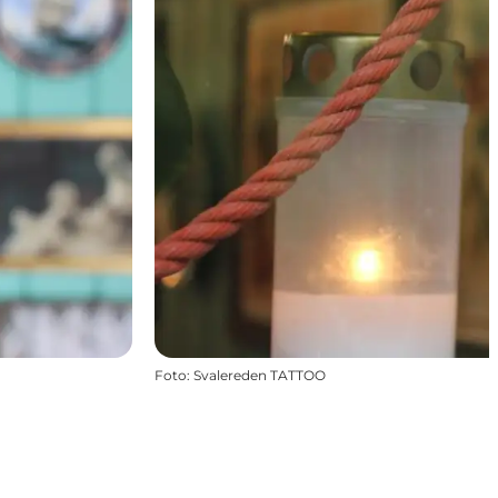
Foto
:
Svalereden TATTOO