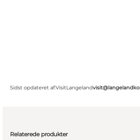
Sidst opdateret af:
VisitLangeland
visit@langeland
Relaterede produkter