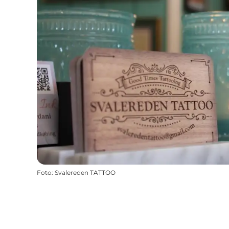
Foto
:
Svalereden TATTOO