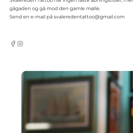
Svalereden Tattoo har ingen faste åbningstider, men st
gågaden og gå mod den gamle mølle.
Send en e-mail på
svaleredentattoo@gmail.com
facebook
Instagram