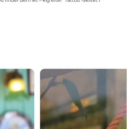
 finder dem let – kig efter "Tattoo"-skiltet i