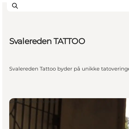
Svalereden TATTOO
Oplevelser
Byer og øer
Outdoor
Svalereden Tattoo byder på unikke tatovering
Overnatning
Planlæg ferie
Øvrige virksomheder