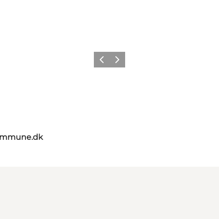
Forrige
Næste
kommune.dk