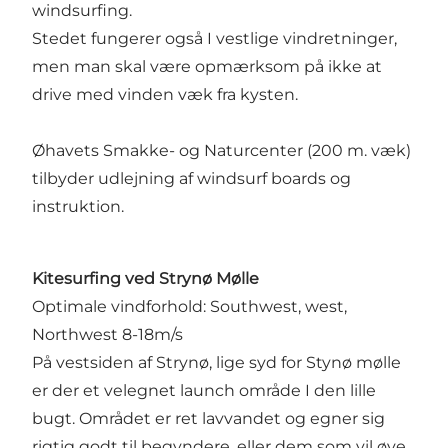
windsurfing.
Stedet fungerer også I vestlige vindretninger,
men man skal være opmærksom på ikke at
drive med vinden væk fra kysten.
Øhavets Smakke- og Naturcenter (200 m. væk)
tilbyder udlejning af windsurf boards og
instruktion.
Kitesurfing ved Strynø Mølle
Optimale vindforhold: Southwest, west,
Northwest 8-18m/s
På vestsiden af Strynø, lige syd for Stynø mølle
er der et velegnet launch område I den lille
bugt. Området er ret lavvandet og egner sig
rigtig godt til begyndere, eller dem som vil øve