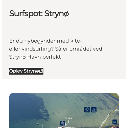
Surfspot: Strynø
Er du nybegynder med kite-
eller vindsurfing? Så er området ved
Strynø Havn perfekt
Oplev Strynø