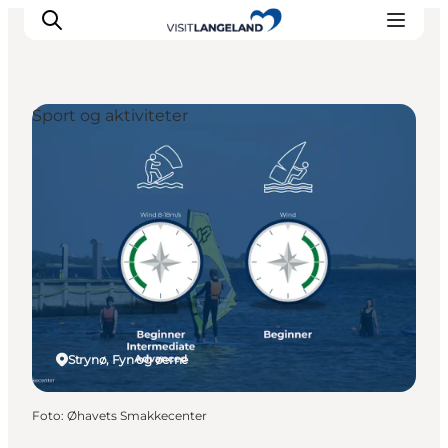
Sport og aktiviteter
Oplevelser
Byer og øer
Outdoor
Overnatning
Planlæg ferie
Strynø, Fyn og øerne
Foto
:
Øhavets Smakkecenter