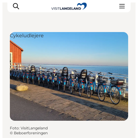
Cykeludlejere
Oplevelser
Byer og øer
Outdoor
Overnatning
Planlæg ferie
Foto
:
VisitLangeland
©
Beboerforeningen