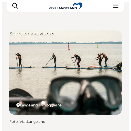
Sport og aktiviteter
Oplevelser
Byer og øer
Outdoor
Overnatning
Planlæg ferie
Langeland, Fyn og øerne
Foto
:
VisitLangeland