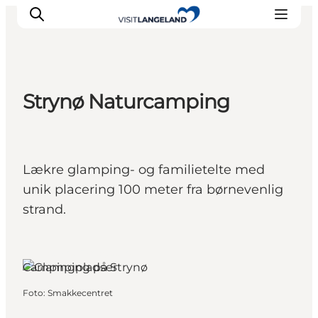
Strynø Naturcamping
Oplevelser
Byer og øer
Outdoor
Lækre glamping- og familietelte med
Overnatning
unik placering 100 meter fra børnevenlig
Planlæg ferie
strand.
Strynø, Fyn og øerne
Campingpladser
Foto
:
Smakkecentret