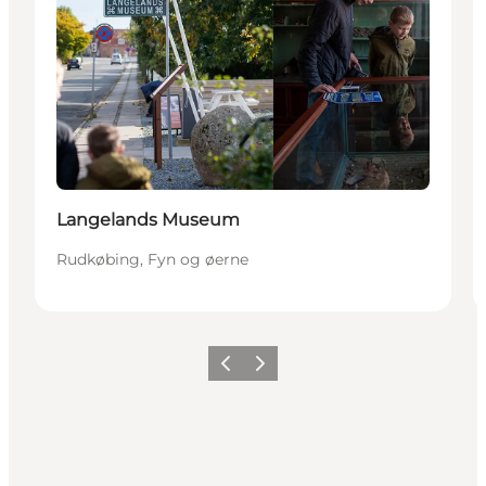
Langelands Museum
Rudkøbing, Fyn og øerne
Forrige
Næste