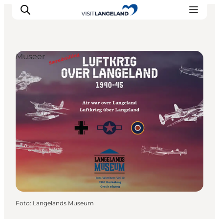
Museer
Oplevelser
Byer og øer
Outdoor
Overnatning
Planlæg ferie
Foto
:
Langelands Museum