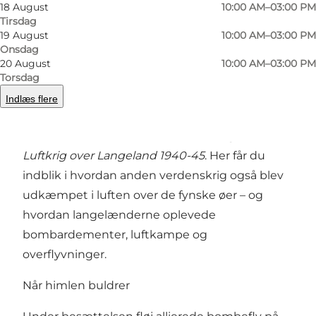
18 August
10:00 AM–03:00 PM
Tirsdag
19 August
10:00 AM–03:00 PM
Forrige
Næste
Onsdag
20 August
10:00 AM–03:00 PM
Torsdag
Indlæs flere
Langelands Museum dykker ned i en dramatisk
del af øens historie med særudstillingen
Luftkrig over Langeland 1940-45
. Her får du
indblik i hvordan anden verdenskrig også blev
udkæmpet i luften over de fynske øer – og
hvordan langelænderne oplevede
bombardementer, luftkampe og
overflyvninger.
Når himlen buldrer