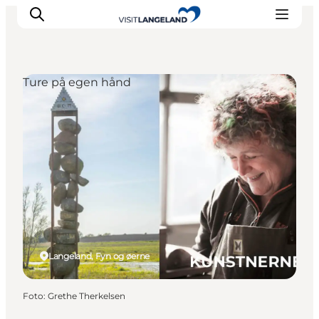
Ture på egen hånd
Oplevelser
Byer og øer
Outdoor
Overnatning
Planlæg ferie
Langeland, Fyn og øerne
Foto
:
Grethe Therkelsen