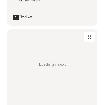
5953 Tranekær
Find vej
Loading map...