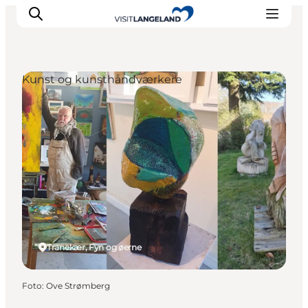
Kunst og kunsthåndværkere
Oplevelser
Byer og øer
Outdoor
Overnatning
Planlæg ferie
Tranekær, Fyn og øerne
Foto
:
Ove Strømberg