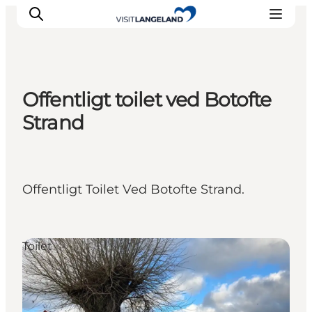
Offentligt toilet ved Botofte
Oplevelser
Strand
Byer og øer
Outdoor
Overnatning
Offentligt Toilet Ved Botofte Strand.
Planlæg ferie
Toilet