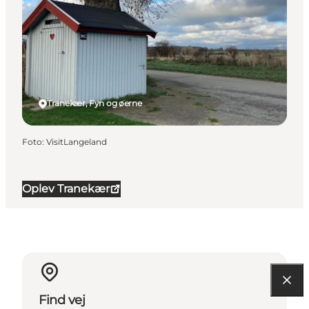
Tranekær, Fyn og øerne
Foto
:
VisitLangeland
Oplev Tranekær
Find vej