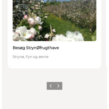
Besøg StrynØfrugthave
Strynø, Fyn og øerne
Forrige
Næste