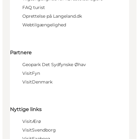
FAQ turist
Oprettelse på Langeland.dk
Webtilgængelighed
Partnere
Geopark Det Sydfynske Øhav
VisitFyn
VisitDenmark
Nyttige links
VisitÆrø
VisitSvendborg
VisitFaaborg