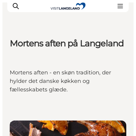
Mortens aften på Langeland
Oplevelser
Byer og øer
Outdoor
Mortens aften - en skøn tradition, der
Overnatning
hylder det danske køkken og
Planlæg ferie
fællesskabets glæde.
Det sker