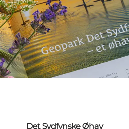
Det Sydfynske Øhav