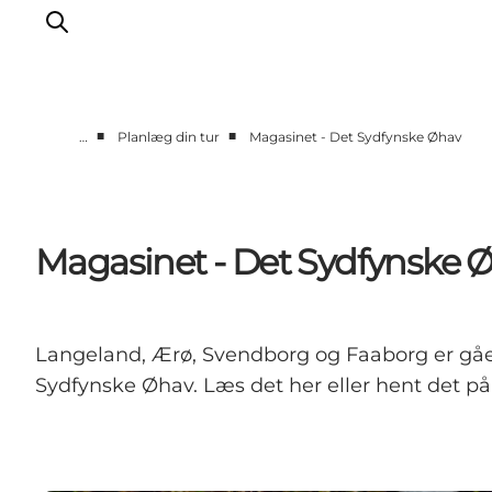
■
■
…
Planlæg din tur
Magasinet - Det Sydfynske Øhav
Oplevelser
Byer og øer
Outdoor
Magasinet - Det Sydfynske 
Overnatning
Planlæg ferie
Langeland, Ærø, Svendborg og Faaborg er gåe
Sydfynske Øhav. Læs det her eller hent det på