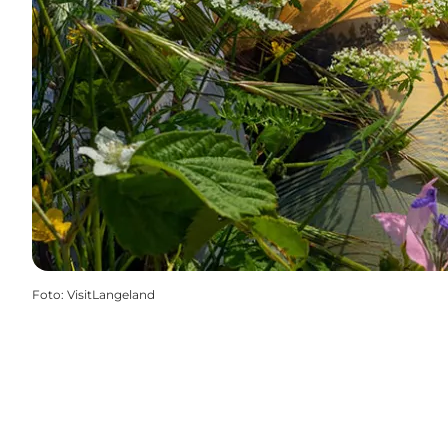
Foto
:
VisitLangeland