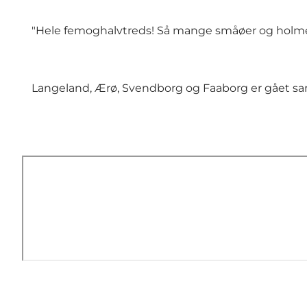
"Hele femoghalvtreds! Så mange småøer og holme t
Langeland, Ærø, Svendborg og Faaborg er gået sa