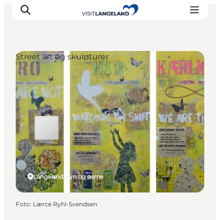
Street art og skulpturer
Oplevelser
Byer og øer
Outdoor
Overnatning
Planlæg ferie
Langeland, Fyn og øerne
Foto
:
Lærce Ryhl-Svendsen