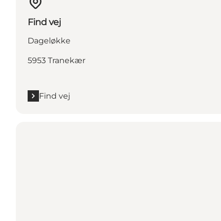
Find vej
Dageløkke
5953 Tranekær
Find vej