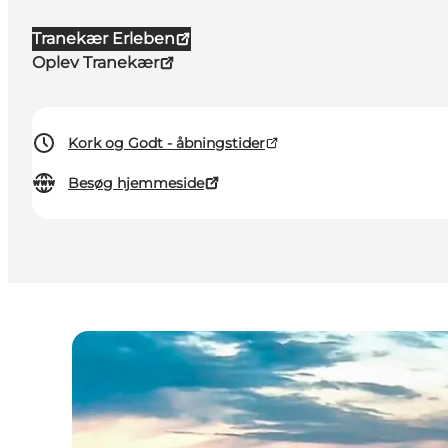
Tranekær Erleben
Oplev Tranekær
Kork og Godt - åbningstider
Besøg hjemmeside