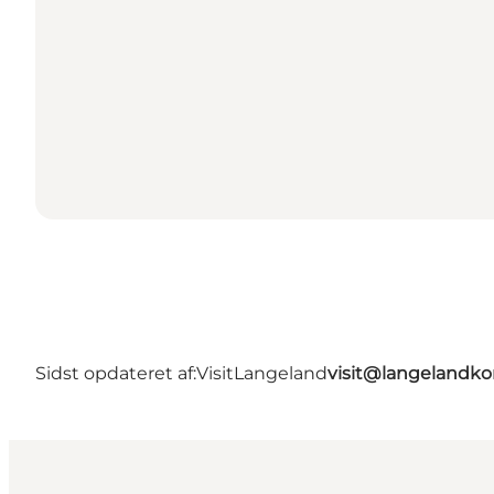
Sidst opdateret af:
VisitLangeland
visit@langeland