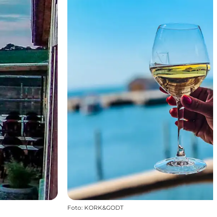
Foto
:
KORK&GODT