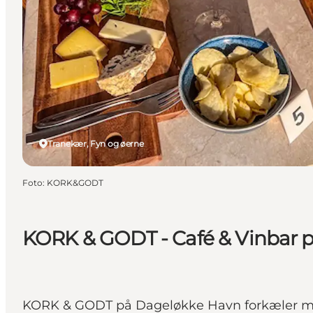
Tranekær, Fyn og øerne
Foto
:
KORK&GODT
KORK & GODT - Café & Vinbar 
KORK & GODT på Dageløkke Havn forkæler me