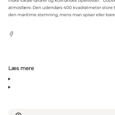
friske lokale råvarer og kulinariske oplevelser. U
atmosfære. Den udendørs 400 kvadratmeter store te
den maritime stemning, mens man spiser eller bare
Facebook
Læs mere