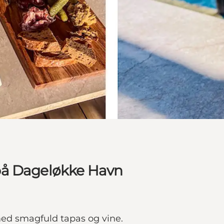
på Dageløkke Havn
d smagfuld tapas og vine.