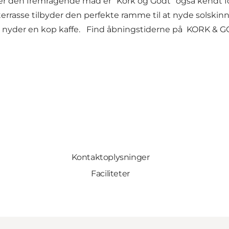
dover den fremragende mad er “Kork og Godt” også kend
rrasse tilbyder den perfekte ramme til at nyde solski
 nyder en kop kaffe. Find åbningstiderne på
KORK & G
Kontaktoplysninger
Faciliteter