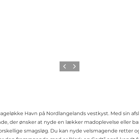
Forrige
Næste
Dageløkke Havn på Nordlangelands vestkyst. Med sin afs
nde, der ønsker at nyde en lækker madoplevelse eller ba
orskellige smagsløg. Du kan nyde velsmagende retter