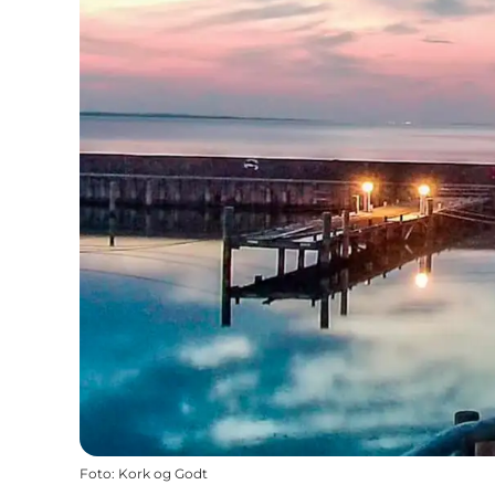
Foto
:
Kork og Godt