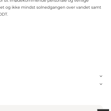
t for sit imødekommende personale og venlige
nnet og ikke mindst solnedgangen over vandet samt
ODT
.