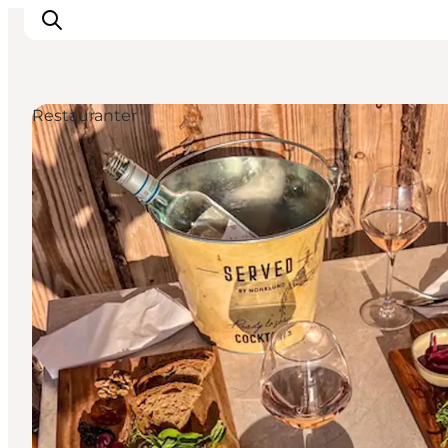
Restauranter
Oplevelser
Byer og øer
Outdoor
Overnatning
Planlæg ferie