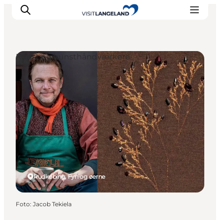
Kunst og kunsthåndværkere
Oplevelser
Byer og øer
Outdoor
Overnatning
Planlæg ferie
Rudkøbing, Fyn og øerne
Foto
:
Jacob Tekiela