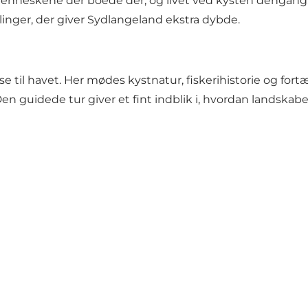
neskene der boede der, og livet ved kysten dengang. De
linger, der giver Sydlangeland ekstra dybde.
til havet. Her mødes kystnatur, fiskerihistorie og fort
Den guidede tur giver et fint indblik i, hvordan landskabet