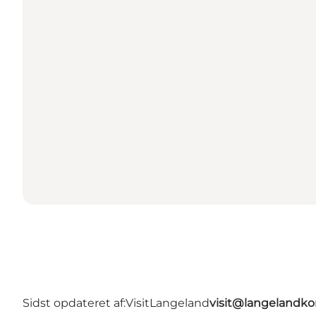
Sidst opdateret af:
VisitLangeland
visit@langeland