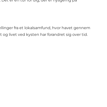
t er en tur for dig, der er nysgerrig på
ællinger fra et lokalsamfund, hvor havet gennem
 og livet ved kysten har forandret sig over tid.