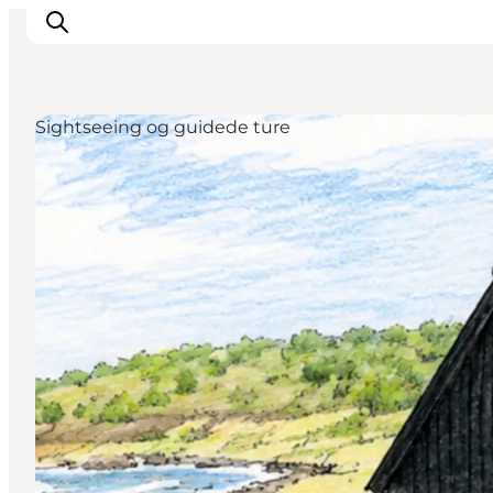
Sightseeing og guidede ture
Oplevelser
Byer og øer
Outdoor
Overnatning
Planlæg ferie