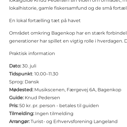
lokalguide Knud Pedersen sin viden om området, men
lokalhistorie, gamle fiskersamfund og de små fortæl
En lokal fortælling tæt på havet
Området omkring Bagenkop har en stærk forbindelse 
generationer har spillet en vigtig rolle i hverdagen. 
Praktisk information
Dato:
30. juli
Tidspunkt
: 10.00–11.30
Sprog: Dansk
Mødested:
Musikscenen, Færgevej 6A, Bagenkop
Guide:
Knud Pedersen
Pris:
50 kr. pr. person - betales til guiden
Tilmelding:
Ingen tilmelding
Arrangør:
Turist- og Erhvervsforening Langeland