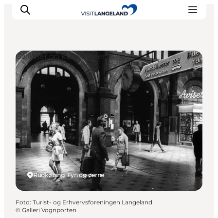
Gallerier og kunsthaller
Oplevelser
Byer og øer
Outdoor
Overnatning
Planlæg ferie
Rudkøbing, Fyn og øerne
Foto
:
Turist- og Erhvervsforeningen Langeland
©
Galleri Vognporten