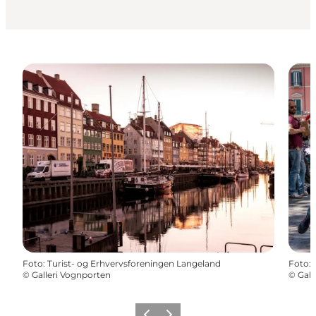
Foto
:
Turist- og Erhvervsforeningen Langeland
Foto
:
©
Galleri Vognporten
©
Gall