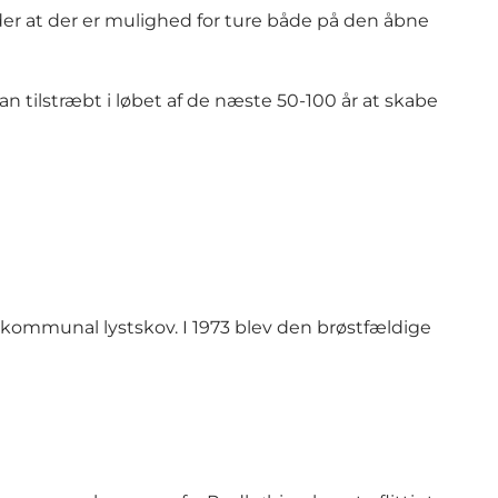
der at der er mulighed for ture både på den åbne
an tilstræbt i løbet af de næste 50-100 år at skabe
om kommunal lystskov. I 1973 blev den brøstfældige