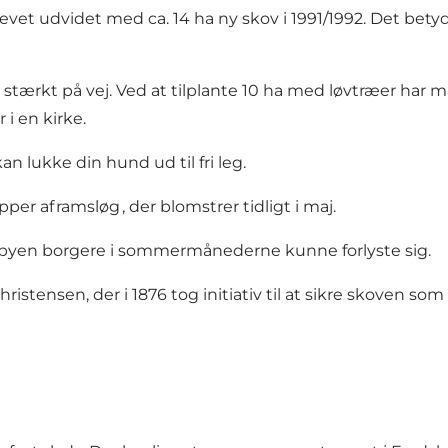
evet udvidet med ca. 14 ha ny skov i 1991/1992. Det bety
 stærkt på vej. Ved at tilplante 10 ha med løvtræer har m
 i en kirke.
n lukke din hund ud til fri leg.
 af ramsløg , der blomstrer tidligt i maj.
 byen borgere i sommermånederne kunne forlyste sig.
ristensen, der i 1876 tog initiativ til at sikre skoven s