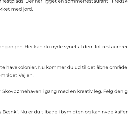
 festplads. Der har ligget en sommerrestaurant i Fredsk
kket med jord.
ophgangen. Her kan du nyde synet af den flot restaurer
gste havekolonier. Nu kommer du ud til det åbne område
området Vejlen.
er Skovbørnehaven i gang med en kreativ leg. Følg den
s Bænk”. Nu er du tilbage i bymidten og kan nyde kaffe