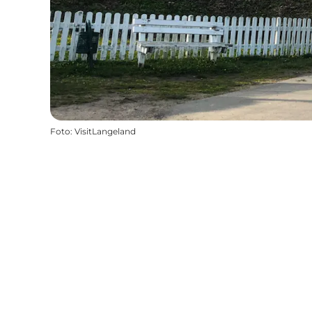
Foto
:
VisitLangeland