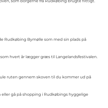
oven, som borgerne fra Rudkøbing brugte flittigt.
ede
Rudkøbing Bymølle
som med sin plads på
 som hvert år lægger græs til
Langelandsfestivalen
.
 gule ruten gennem skoven til du kommer ud på
n eller gå på shopping i Rudkøbings hyggelige