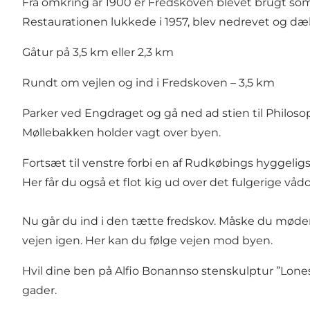
Fra omkring år 1900 er Fredskoven blevet brugt som
Restaurationen lukkede i 1957, blev nedrevet og dæ
Gåtur på 3,5 km eller 2,3 km
Rundt om vejlen og ind i Fredskoven – 3,5 km
Parker ved Engdraget og gå ned ad stien til Philos
Møllebakken holder vagt over byen.
Fortsæt til venstre forbi en af Rudkøbings hyggeli
Her får du også et flot kig ud over det fulgerige våd
Nu går du ind i den tætte fredskov. Måske du mød
vejen igen. Her kan du følge vejen mod byen.
Hvil dine ben på Alfio Bonannso stenskulptur ”Lone
gader.