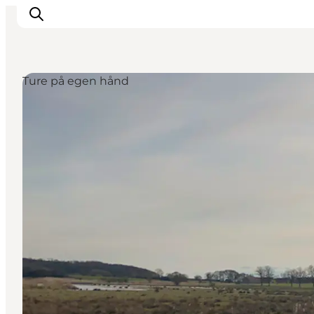
Ture på egen hånd
Oplevelser
Byer og øer
Outdoor
Overnatning
Planlæg ferie