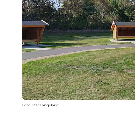
Foto
:
VisitLangeland