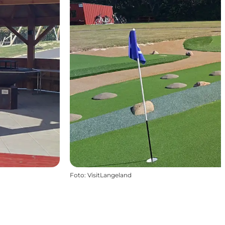
Foto
:
VisitLangeland