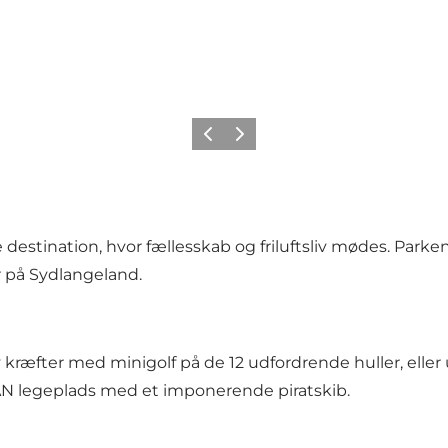
Forrige
Næste
nation, hvor fællesskab og friluftsliv mødes. Parken byd
 på Sydlangeland.
v kræfter med minigolf på de 12 udfordrende huller, eller
N legeplads med et imponerende piratskib.