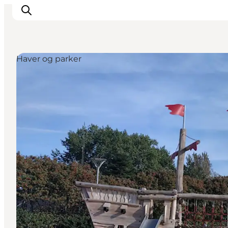
Haver og parker
Oplevelser
Byer og øer
Outdoor
Overnatning
Planlæg ferie