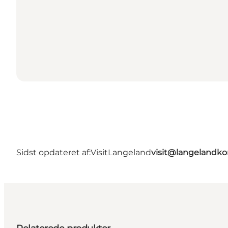
Sidst opdateret af:
VisitLangeland
visit@langeland