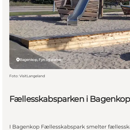
Bagenkop, Fyn og øerne
Foto
:
VisitLangeland
Fællesskabsparken i Bagenko
I Bagenkop Fællesskabspark smelter fællesska