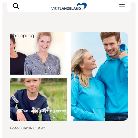
Shopping
Oplevelser
Byer og øer
Outdoor
Overnatning
Planlæg ferie
Rudkøbing, Fyn og øerne
Foto
:
Dansk Outlet