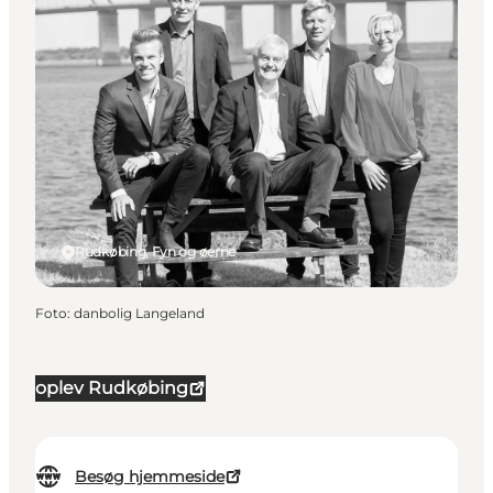
Rudkøbing, Fyn og øerne
Foto
:
danbolig Langeland
oplev Rudkøbing
Besøg hjemmeside