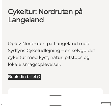
Cykeltur: Nordruten på
Langeland
Oplev Nordruten på Langeland med
Sydfyns Cykeludlejning – en selvguidet
cykeltur med kyst, natur, pitstops og
lokale smagsoplevelser.
Book din billet
Se åbningstider
Åbningstider
Se priser