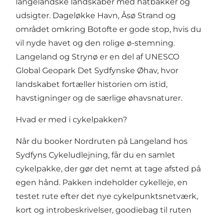
langelandske landskaber med hatbakker og
udsigter. Dageløkke Havn, Åsø Strand og
området omkring Botofte er gode stop, hvis du
vil nyde havet og den rolige ø-stemning.
Langeland og Strynø er en del af UNESCO
Global Geopark Det Sydfynske Øhav, hvor
landskabet fortæller historien om istid,
havstigninger og de særlige øhavsnaturer.
Hvad er med i cykelpakken?
Når du booker Nordruten på Langeland hos
Sydfyns Cykeludlejning, får du en samlet
cykelpakke, der gør det nemt at tage afsted på
egen hånd. Pakken indeholder cykelleje, en
testet rute efter det nye cykelpunktsnetværk,
kort og introbeskrivelser, goodiebag til ruten