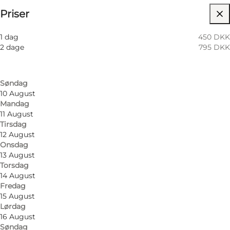
Priser
Besøg hjemmeside
Filtrér efter måned
7 August
Venner, Min partner, Mig selv
1 dag
450 DKK
Fredag
2 dage
795 DKK
8 August
Lørdag
9 August
Søndag
10 August
Mandag
11 August
Tirsdag
12 August
Onsdag
13 August
Torsdag
14 August
Fredag
15 August
Lørdag
16 August
Søndag