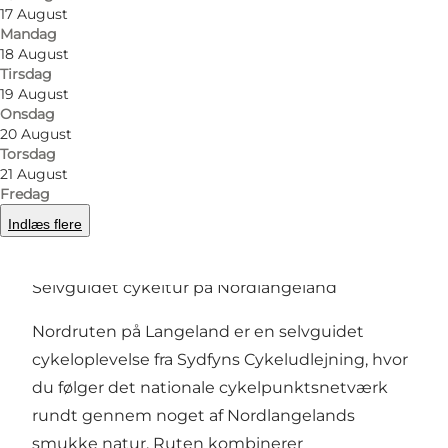
17 August
Mandag
Foto
:
Mette Johnsen
Foto
:
18 August
Tirsdag
19 August
Forrige
Næste
Onsdag
20 August
Torsdag
21 August
Fredag
Nordruten på Langeland – cykelferie med kyst,
Indlæs flere
natur og lokale smage
Selvguidet cykeltur på Nordlangeland
Nordruten på Langeland er en selvguidet
cykeloplevelse fra Sydfyns Cykeludlejning, hvor
du følger det nationale cykelpunktsnetværk
rundt gennem noget af Nordlangelands
smukke natur. Ruten kombinerer