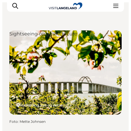
Sightseeing og guidede ture
Oplevelser
Byer og øer
Outdoor
Overnatning
Planlæg ferie
Rudkøbing, Fyn og øerne
Foto
:
Mette Johnsen