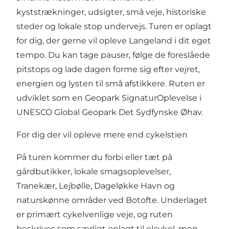
kyststrækninger, udsigter, små veje, historiske
steder og lokale stop undervejs. Turen er oplagt
for dig, der gerne vil opleve Langeland i dit eget
tempo. Du kan tage pauser, følge de foreslåede
pitstops og lade dagen forme sig efter vejret,
energien og lysten til små afstikkere. Ruten er
udviklet som en Geopark SignaturOplevelse i
UNESCO Global Geopark Det Sydfynske Øhav.
For dig der vil opleve mere end cykelstien
På turen kommer du forbi eller tæt på
gårdbutikker, lokale smagsoplevelser,
Tranekær, Lejbølle, Dageløkke Havn og
naturskønne områder ved Botofte. Underlaget
er primært cykelvenlige veje, og ruten
beskrives som særligt oplagt til elcykel, men