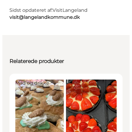
Sidst opdateret af:
VisitLangeland
visit@langelandkommune.dk
Relaterede produkter
Mad og drikke