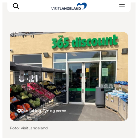
Shopping
Oplevelser
Byer og øer
Outdoor
Overnatning
Planlæg ferie
Rudkøbing, Fyn og øerne
Foto
:
VisitLangeland