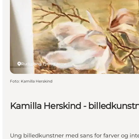
Rudkøbing, Fyn og øerne
Foto
:
Kamilla Herskind
Kamilla Herskind - billedkunst
Ung billedkunstner med sans for farver og int