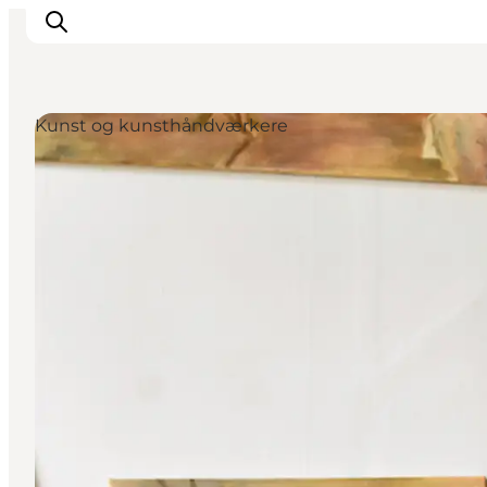
Kunst og kunsthåndværkere
Oplevelser
Byer og øer
Outdoor
Overnatning
Planlæg ferie