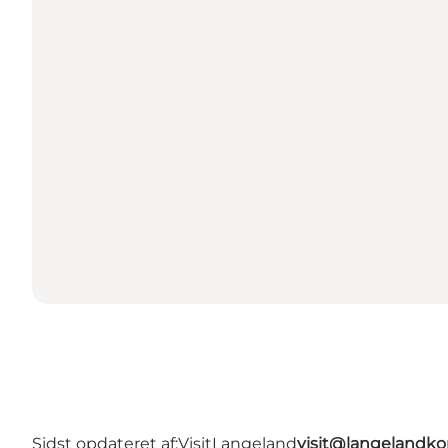
Sidst opdateret af:
VisitLangeland
visit@langeland