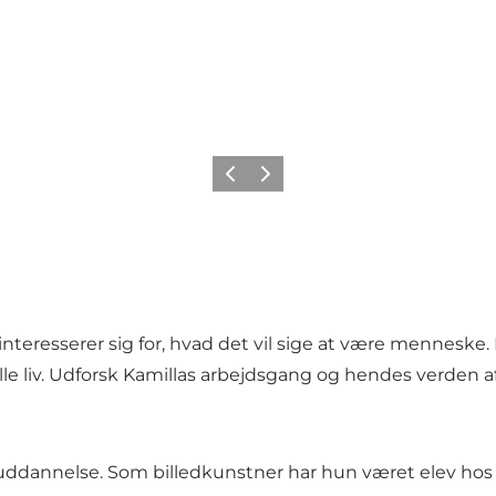
Forrige
Næste
interesserer sig for, hvad det vil sige at være menneske.
lle liv. Udforsk Kamillas arbejdsgang og hendes verden af
n uddannelse. Som billedkunstner har hun været elev hos