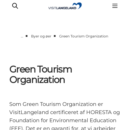
■
■
…
Byer og øer
Green Tourism Organization
Oplevelser
Byer og øer
Outdoor
Green Tourism
Overnatning
Organization
Planlæg ferie
Som Green Tourism Organization er
VisitLangeland certificeret af HORESTA og
Foundation for Environmental Education
(FEE). Det er en garanti for, at vi arbejder