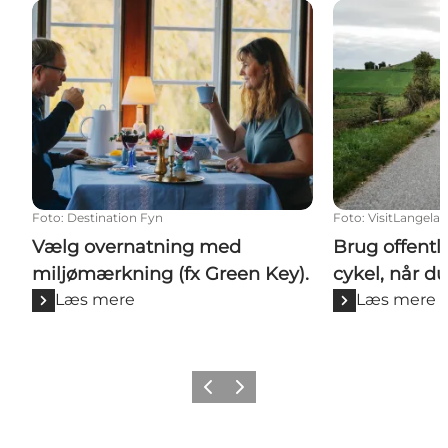
Vælg overnatning med miljømærkning (fx Green Key
Brug offentlig 
Foto
:
Destination Fyn
Foto
:
VisitLangela
Vælg overnatning med
Brug offentli
miljømærkning (fx Green Key).
cykel, når d
Læs mere
Læs mere
Forrige
Næste