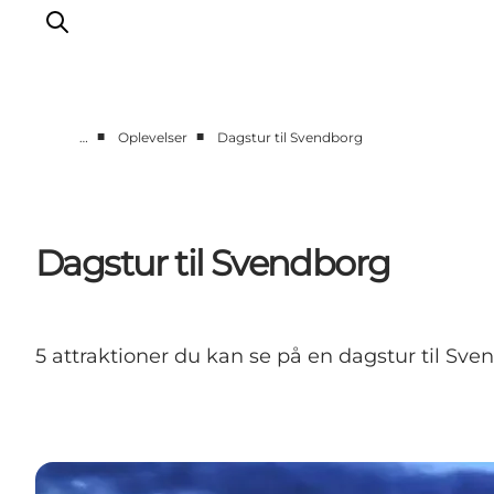
■
■
…
Oplevelser
Dagstur til Svendborg
Oplevelser
Byer og øer
Outdoor
Dagstur til Svendborg
Overnatning
Planlæg ferie
5 attraktioner du kan se på en dagstur til Sve