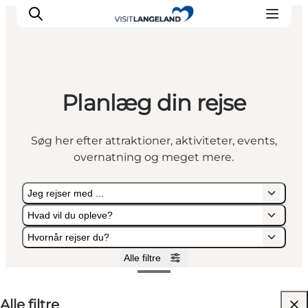
Planlæg din rejse
Oplevelser
Byer og øer
Søg her efter attraktioner, aktiviteter, events,
Outdoor
overnatning og meget mere.
Overnatning
Planlæg ferie
Jeg rejser med ...
Hvad vil du opleve?
Hvornår rejser du?
Alle filtre
Jeg rejser med ...
Hvad vil du opleve?
Hvornår rejser du?
Alle filtre