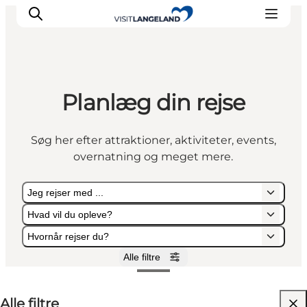
Planlæg din rejse
Oplevelser
Byer og øer
Søg her efter attraktioner, aktiviteter, events,
Outdoor
overnatning og meget mere.
Overnatning
Planlæg ferie
Jeg rejser med ...
Hvad vil du opleve?
Hvornår rejser du?
Alle filtre
Jeg rejser med ...
Hvad vil du opleve?
Hvornår rejser du?
Alle filtre