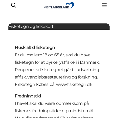
Diverse
Fisketegn og fiskekort
Oplevelser
Husk altid fisketegn
Byer og øer
Er du mellem 18 og 65 år, skal du have
Outdoor
fisketegn for at dyrke lystfiskeri i Danmark.
Overnatning
Pengene fra fisketegnet går til udsætning
Planlæg ferie
af fisk, vandløbsrestaurering og forskning.
Fisketegn købes på:
www.fisketegn.dk
Fredningstid
I havet skal du være opmærksom på
fiskenes fredningstider og mindstemål