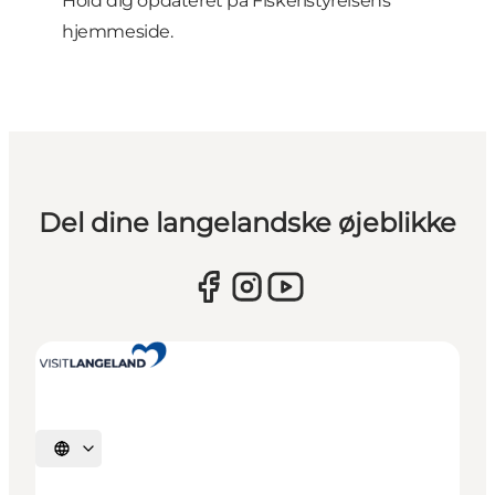
Hold dig opdateret på
Fiskeristyrelsens
hjemmeside
.
Del dine langelandske øjeblikke
Vælg sprog